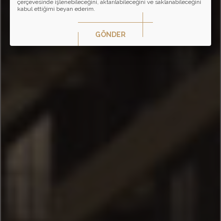
çerçevesinde işlenebileceğini, aktarılabileceğini ve saklanabileceğini
kabul ettiğimi beyan ederim.
GÖNDER