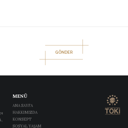
GÖNDER
MENÜ
ANA SAYFA
HAKKIMIZDA
pı
KONSEPT
.,
SOSYAL YAŞAM