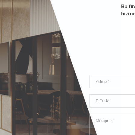
Bu fı
hizme