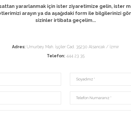
rsattan yararlanmak için ister ziyaretimize gelin, ister m
tlerimizi arayın ya da aşağıdaki form ile bilgilerinizi gö
sizinler irtibata geçelim...
Adres:
Umurbey Mah. İşçiler Cad. 35230 Alsancak / İzmir
Telefon:
444 23 35