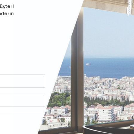
üşteri
nderin