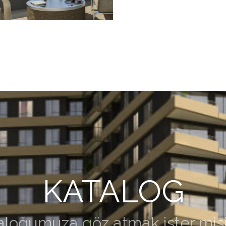
KATALOG
aloğumuza göz atmak ister misi