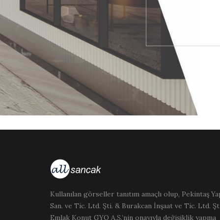
Kullanılan görseller tanıtım amaçlı olup, Pekintaş Ya
San. ve Tic. Ltd. Şti. & Burakcan İnşaat ve Tic. Ltd. Şti
Emlak Konut GYO A.Ş.’nin onayıyla değişiklik yapma